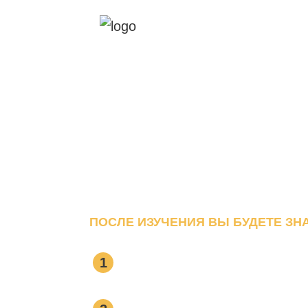
Трехчасовой 
с 10-ми летним
КАК НАЛАДИТЬ 
Подробное пособие как стать муд
от неудач, безденежья и одиноче
ПОСЛЕ ИЗУЧЕНИЯ ВЫ БУДЕТЕ ЗНА
Источник ваших страхов,
1
задач, отсутствия резуль
Какие ваши установки и 