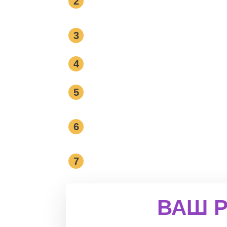
2
препятствуют гармоничн
Свое местоположение в 
3
пространстве
4
Связь между мужчиной, ж
Как мотивировать мужа н
5
вершин
Свои и партнера точки со
6
как их активизировать
Как вернуть утраченное в
7
стать желанной и притяга
ВАШ Р