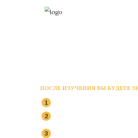
Бесплатный Ми
с 10-ти летним
БЕСПЛАТН
КАК НАЛАДИТЬ 
ПОСЛЕ ИЗУЧЕНИЯ ВЫ БУДЕТЕ З
1
Почему в моей семье пр
2
Что мешает наладить га
Как сглаживать острые у
3
семье?