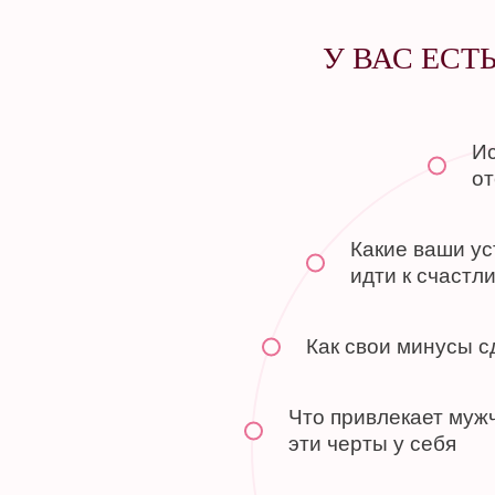
У ВАС ЕСТ
Ис
от
Какие ваши у
идти к счастл
Как свои минусы 
Что привлекает мужч
эти черты у себя