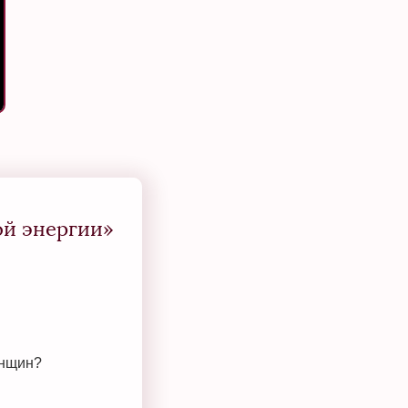
ой энергии»
енщин?