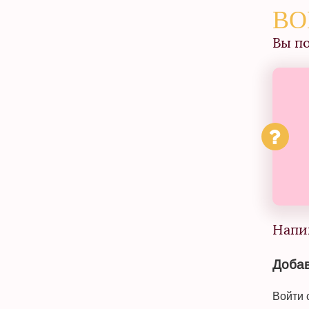
ВО
Вы п
Напи
Добав
Войти 