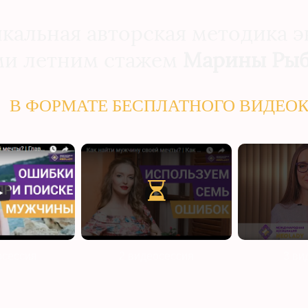
кальная авторская методика э
ми летним стажем
Марины Рыб
В ФОРМАТЕ БЕСПЛАТНОГО ВИДЕО
осессия
2 видеосессия
3 ви