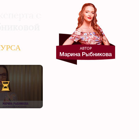
ксперта с
никовой
КУРСА
деосессия