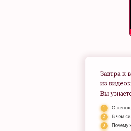
Завтра к 
из видеок
Вы узнаете
О женско
В чем си
Почему 