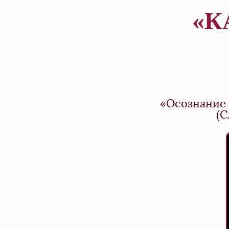
«К
«Осознание 
(С