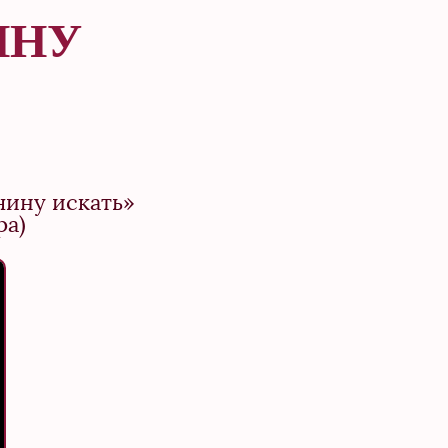
ИНУ
чину искать»
ра)