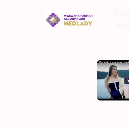
Уни
8-
1 виде